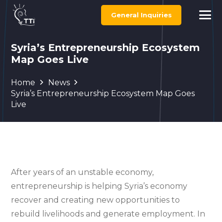
General Inquiries
Syria’s Entrepreneurship Ecosystem
Map Goes Live
Home
News
Syria’s Entrepreneurship Ecosystem Map Goes
Live
After years of an unstable economy,
entrepreneurship is helping Syria’s economy
recover and creating new opportunities to
rebuild livelihoods and generate employment. In